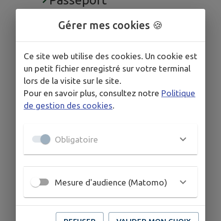
Inscription électorale
Gérer mes cookies 🍪
Recensement citoyen
Concession cimetière
Ce site web utilise des cookies. Un cookie est
Location salle des fêtes
un petit fichier enregistré sur votre terminal
lors de la visite sur le site.
Arrêtés préfectoraux
Pour en savoir plus, consultez notre
Politique
Covoiturage
de gestion des cookies
.
Obligatoire
Mesure d'audience (Matomo)