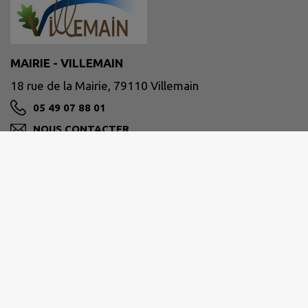
MAIRIE - VILLEMAIN
18 rue de la Mairie, 79110 Villemain
05 49 07 88 01
NOUS CONTACTER
M'Y RENDRE
www.villemain79.fr