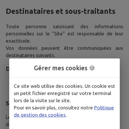
Destinataires et sous-traitants
Toute personne saisissant des informations
personnelles sur le "Site" est responsable de leur
exactitude.
Vos données peuvent être communiquées aux
destinataires suivants.
Gérer mes cookies 🍪
Destinataires internes
Services de la Mairie compétents selon la
Ce site web utilise des cookies. Un cookie est
nature de votre demande
un petit fichier enregistré sur votre terminal
lors de la visite sur le site.
Sous-traitants et prestataires techniques
Pour en savoir plus, consultez notre
Politique
de gestion des cookies
.
Les sous-traitants suivants peuvent accéder à vos
données dans le cadre strict de leurs missions :