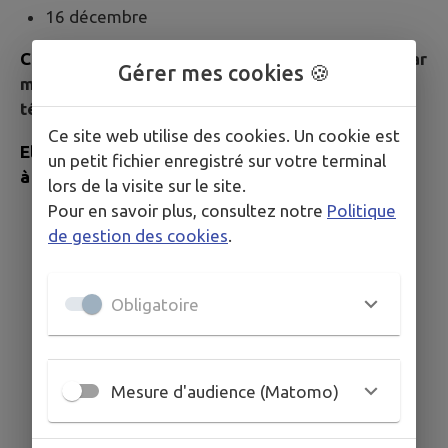
16 décembre
Ces permanences sont SUR RENDEZ-VOUS pris
par
Gérer mes cookies 🍪
mail à
urbanisme@melloisenpoitou.fr
ou par
téléphone au
05 49 29 83 93
Ce site web utilise des cookies. Un cookie est
Elles se déroulent au 9 avenue de l’Hôtel de Ville
un petit fichier enregistré sur votre terminal
à Chef-Boutonne.
lors de la visite sur le site.
Pour en savoir plus, consultez notre
Politique
de gestion des cookies
.
Obligatoire
Mesure d'audience (Matomo)