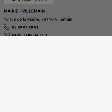
MAIRIE - VILLEMAIN
18 rue de la Mairie, 79110 Villemain
05 49 07 88 01
NOUS CONTACTER
M'Y RENDRE
www.villemain79.fr
Site réalisé par
IntraMuros SAS
|
Mentions légales
|
CGU
|
Politique de confidentialité