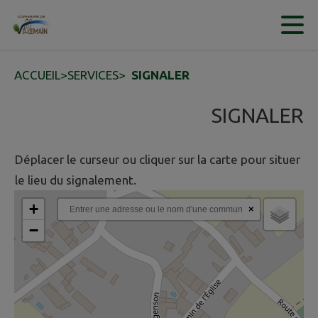
Contenu
Menu
Recherche
Pied de page
ACCUEIL
>
SERVICES
>
SIGNALER
SIGNALER
Déplacer le curseur ou cliquer sur la carte pour situer
le lieu du signalement.
+
×
−