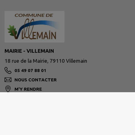
MAIRIE - VILLEMAIN
18 rue de la Mairie, 79110 Villemain
05 49 07 88 01
NOUS CONTACTER
M'Y RENDRE
www.villemain79.fr