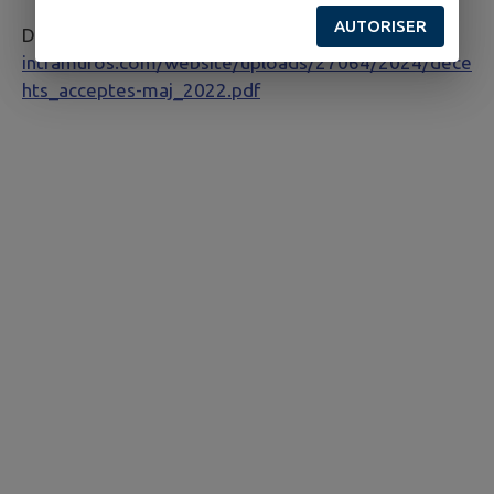
AUTORISER
Déchets acceptés :
https://files.appli-
intramuros.com/website/uploads/27064/2024/dece
hts_acceptes-maj_2022.pdf