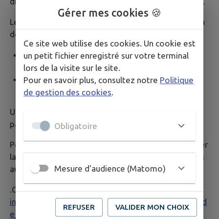
distribuées sur demande aux habitants du territoire.
Gérer mes cookies 🍪
Les usagers peuvent faire leur demande de création
de carte :
Ce site web utilise des cookies. Un cookie est
par internet, en cliquant sur le lien
un petit fichier enregistré sur votre terminal
https://melloisenpoitou.ecocito.com/Usager
lors de la visite sur le site.
en appelant la direction de la prévention et
Pour en savoir plus, consultez notre
Politique
gestion des déchets au 05.49.27.56.79.
de gestion des cookies
.
Une fois les cartes créées, elles seront transmises
par courrier.
Obligatoire
Pour tous renseignements, n’hésitez pas à contacter
la direction de la prévention et gestion des déchets
Mesure d'audience (Matomo)
au 05.49.27.56.79
.Guide des déchetterie :
https://files.appli-
intramuros.com/website/uploads/27064/2024/guid
REFUSER
VALIDER MON CHOIX
e_des_decheteries_hab_maj_06-2023.pdf