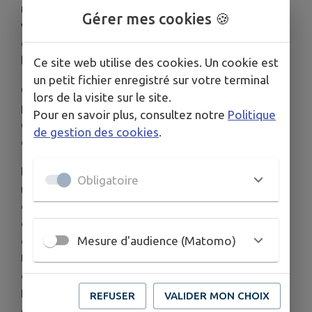
reconstruite et la nef a connu une tentative de
Gérer mes cookies 🍪
voûtement en file de coupoles comme le laisse
envisager la présence de supports massifs dans
les murs de la nef.
Ce site web utilise des cookies. Un cookie est
un petit fichier enregistré sur votre terminal
C’est seulement à la période gothique que la
lors de la visite sur le site.
première travée actuelle aurait été transformée
Pour en savoir plus, consultez notre
Politique
en clocher porche, probablement au XIVe siècle
de gestion des cookies
.
d’après le style de sa voûte.
La voûte romane en cul de four de l’abside fut
Obligatoire
remplacée au XVe siècle par une voûte sur croisée
d’ogives. Les murs présentent encore un décor
d’arcatures sur colonnes et une fenêtre encadrée
Mesure d'audience (Matomo)
de colonnettes datant du XIIe siècle. Il subsiste les
traces d’une litre funéraire dans le chœur. Le
clocher primitif devait se dresser au-dessus d’un
faux-carré. Son effondrement provoqua une
REFUSER
VALIDER MON CHOIX
cassure visible sur le mur sud.