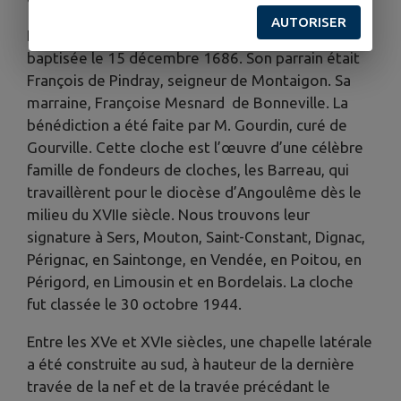
AUTORISER
La cloche installée dans le clocher-porche a été
baptisée le 15 décembre 1686. Son parrain était
François de Pindray, seigneur de Montaigon. Sa
marraine, Françoise Mesnard de Bonneville. La
bénédiction a été faite par M. Gourdin, curé de
Gourville. Cette cloche est l’œuvre d’une célèbre
famille de fondeurs de cloches, les Barreau, qui
travaillèrent pour le diocèse d’Angoulême dès le
milieu du XVIIe siècle. Nous trouvons leur
signature à Sers, Mouton, Saint-Constant, Dignac,
Pérignac, en Saintonge, en Vendée, en Poitou, en
Périgord, en Limousin et en Bordelais. La cloche
fut classée le 30 octobre 1944.
Entre les XVe et XVIe siècles, une chapelle latérale
a été construite au sud, à hauteur de la dernière
travée de la nef et de la travée précédant le