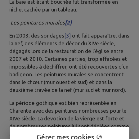
La baie est étant bouchée fut transformée en
niche, cachée par un tableau.
Les peintures murales
[2]
En 2003, des sondages
[3]
ont fait apparaître, dans
la nef, des éléments de décor du XIVe siècle,
dégagés lors de la restauration de l’église entre
2007 et 2010. Certaines parties, trop effacées et
impossibles à déchiffrer, ont été recouvertes d’un
badigeon. Les peintures murales se concentrent
dans le chœur (mur ouest et sud) et dans la
deuxième travée de la nef (mur sud et mur nord).
La période gothique est bien représentée en
Charente avec des peintures nombreuses pour le
XIVe siècle. La dévotion de la vierge est forte et
de nombreuses peintures lui sont dédiées comme
à Saint-Amant de Boixe, Bonneville…
Gérer mes cookies 🍪