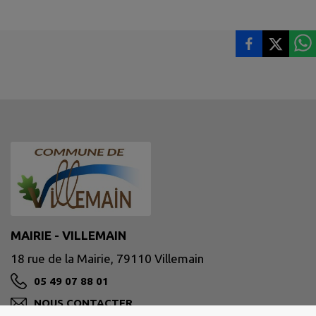
MAIRIE - VILLEMAIN
18 rue de la Mairie, 79110 Villemain
05 49 07 88 01
NOUS CONTACTER